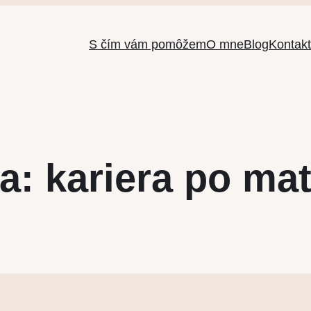
S čím vám pomôžem
O mne
Blog
Kontakt
a:
kariera po mat