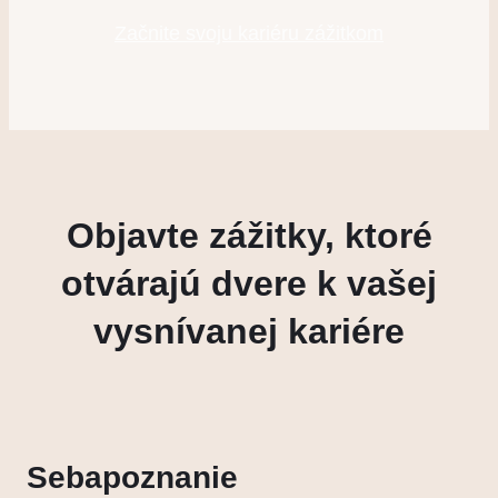
Začnite svoju kariéru zážitkom
Objavte zážitky, ktoré
otvárajú dvere k vašej
vysnívanej kariére
Sebapoznanie