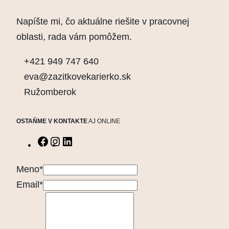
Napíšte mi, čo aktuálne riešite v pracovnej
oblasti, rada vám pomôžem.
+421 949 747 640
eva@zazitkovekarierko.sk
Ružomberok
OSTAŇME V KONTAKTE
AJ ONLINE
Facebook
Instagram
LinkedIn
Meno
*
Email
*